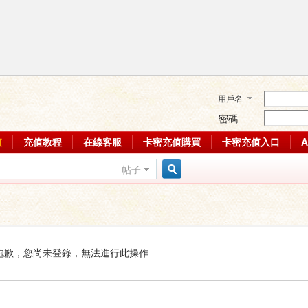
用戶名
密碼
值
充值教程
在線客服
卡密充值購買
卡密充值入口
帖子
搜
索
抱歉，您尚未登錄，無法進行此操作