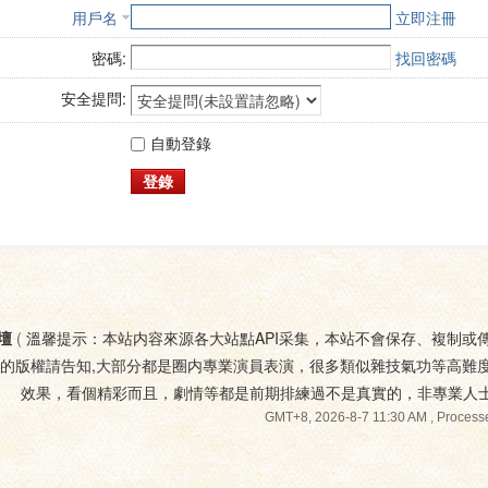
用戶名
立即注冊
密碼:
找回密碼
安全提問:
自動登錄
登錄
壇
(
溫馨提示：本站内容來源各大站點API采集，本站不會保存、複制或
您的版權請告知,大部分都是圈内專業演員表演，很多類似雜技氣功等高難
效果，看個精彩而且，劇情等都是前期排練過不是真實的，非專業人
GMT+8, 2026-8-7 11:30 AM
, Processe