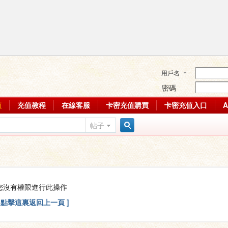
用戶名
密碼
值
充值教程
在線客服
卡密充值購買
卡密充值入口
帖子
搜
索
您沒有權限進行此操作
[ 點擊這裏返回上一頁 ]