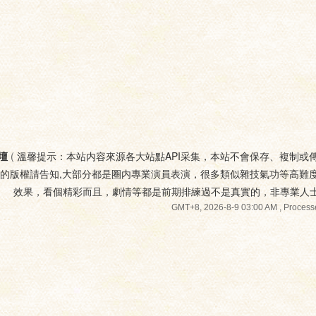
壇
(
溫馨提示：本站内容來源各大站點API采集，本站不會保存、複制或
您的版權請告知,大部分都是圈内專業演員表演，很多類似雜技氣功等高難
效果，看個精彩而且，劇情等都是前期排練過不是真實的，非專業人
GMT+8, 2026-8-9 03:00 AM
, Process