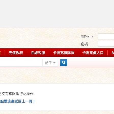
用戶名
密碼
值
充值教程
在線客服
卡密充值購買
卡密充值入口
帖子
搜
索
您沒有權限進行此操作
[ 點擊這裏返回上一頁 ]