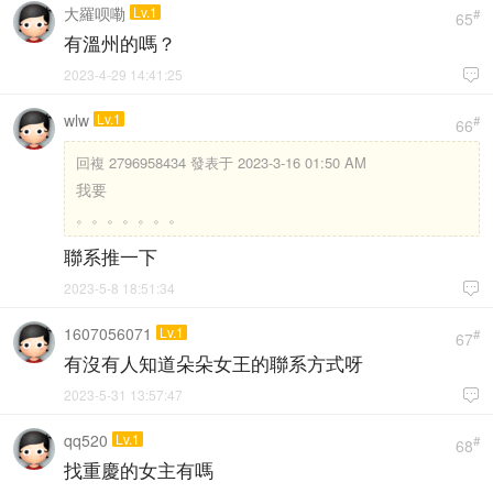
大羅呗嘞
Lv.1
#
65
有溫州的嗎？
2023-4-29 14:41:25

wlw
Lv.1
#
66
回複
2796958434 發表于 2023-3-16 01:50 AM
我要
。。。。。。。
聯系推一下
2023-5-8 18:51:34

1607056071
Lv.1
#
67
有沒有人知道朵朵女王的聯系方式呀
2023-5-31 13:57:47

qq520
Lv.1
#
68
找重慶的女主有嗎