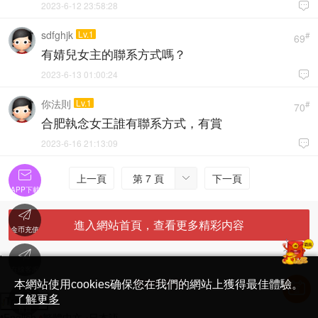
2023-6-12 23:58:28

sdfghjk
Lv.1
#
69
有婧兒女主的聯系方式嗎？
2023-6-13 01:00:24

你法則
Lv.1
#
70
合肥執念女王誰有聯系方式，有賞
2023-6-16 21:13:09


上一頁
第 7 頁
下一頁

APP下載

進入網站首頁，查看更多精彩内容
金币充值

'
在線客服
简体中文版
本網站使用cookies确保您在我們的網站上獲得最佳體驗。

了解更多
Translate
首頁
English
繁體中文
日本語